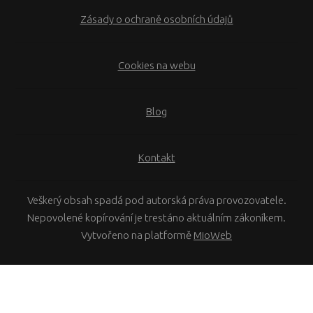
Zásady o ochraně osobních údajů
Cookies na webu
Blog
Kontakt
Veškerý obsah spadá pod autorská práva provozovatele.
Nepovolené kopírování je trestáno aktuálním zákoníkem.
Vytvořeno na platformě
MioWeb