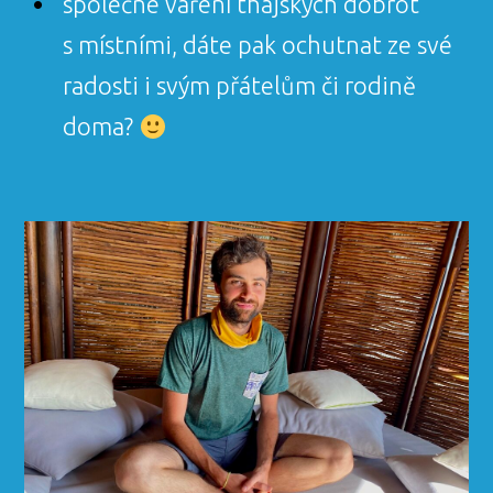
společné vaření thajských dobrot
s místními, dáte pak ochutnat ze své
radosti i svým přátelům či rodině
doma?