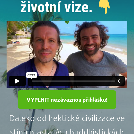
životní vize.
VYPLNIT nezávaznou přihlášku!
Daleko od hektické civilizace ve
stínu prastarých buddhistických