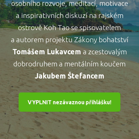
osobního rozvoje, meditací, motivace
a inspirativních diskuzí na rajském
ostrově Koh Tao se spisovatelem
a autorem projektu Zákony bohatství
Tomášem Lukavcem
a zcestovalým
dobrodruhem a mentálním koučem
Jakubem Štefancem
VYPLNIT nezávaznou přihlášku!