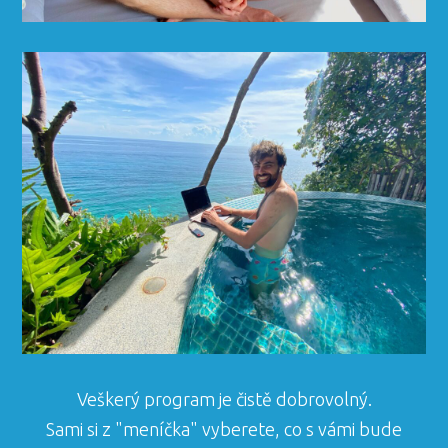
Veškerý program je čistě dobrovolný.
Sami si z "meníčka" vyberete, co s vámi bude