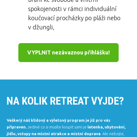
spokojenosti v rámci individuální
koučovací procházky po pláži nebo
v džungli,
VYPLNIT nezávaznou přihlášku!
NA KOLIK RETREAT VYJDE?
Veškerý náš klidový a výletový program je již pro vás
připraven.
Jediné co si musíte koupit sami je
letenka,
ubytování,
jídlo, vstupy na místní atrakce a místní doprava
. Ale nebojte,