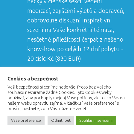
hacky v členské sekci, vedení
meditací, zajištění výletů a dopravců,
dobrovolné diskuzní inspirativní
sezení na Vaše konkrétní témata,
nesčetně příležitostí čerpat z našeho
know-how po celých 12 dní pobytu -
20 tisíc Kč (830 EUR)
Celkové náklady se vším všudy tedy vyjdou přibližně
Cookies a bezpečnost
na 60 - 75 tis. Kč (2500-3100 EUR) dle ceny letenek,
Vaší bezpečnosti si ceníme nade vše. Proto bez Vašeho
doby pobytu a úrovně ubytování, které si zvolíte.
souhlasu nesbíráme žádné Cookies. Tyto Cookies weby
používají, aby pochopily (nejen) Vaše potřeby, ale to, co Vás na
našem webu opravdu zajímá. V tlačítku "Vaše preference" si,
prosím, nastavte, co o Vás můžeme vědět.
DŮLEŽITÉ: Pro účast na tomto retreatu je třeba být 100%
zdráv a v průměrné fyzické kondici! Poraďte se svým
Vaše preference
Odmítnout
Souhlasím se všemi
lékařem.
Nejsme cestovní kancelář, jedná se o osobnostně rozvojový