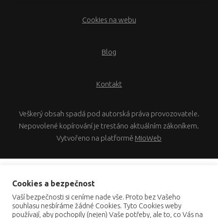
Cookies na webu
Blog
Kontakt
Veškerý obsah spadá pod autorská práva provozovatele.
Nepovolené kopírování je trestáno aktuálním zákoníkem.
Vytvořeno na platformě
MioWeb
Cookies a bezpečnost
Vaší bezpečnosti si ceníme nade vše. Proto bez Vašeho
souhlasu nesbíráme žádné Cookies. Tyto Cookies weby
používají, aby pochopily (nejen) Vaše potřeby, ale to, co Vás na