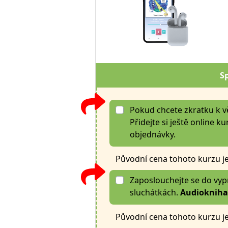
S
Pokud chcete zkratku k 
Přidejte si ještě online ku
objednávky.
Původní cena tohoto kurzu j
Zaposlouchejte se do vypr
sluchátkách.
Audiokniha 
Původní cena tohoto kurzu j