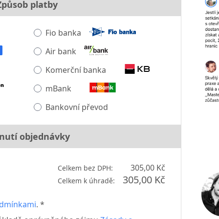
Způsob platby
Fio banka
Air bank
Komerční banka
mBank
Bankovní převod
nutí objednávky
305,00 Kč
Celkem bez DPH:
305,00 Kč
Celkem k úhradě:
odmínkami
. *