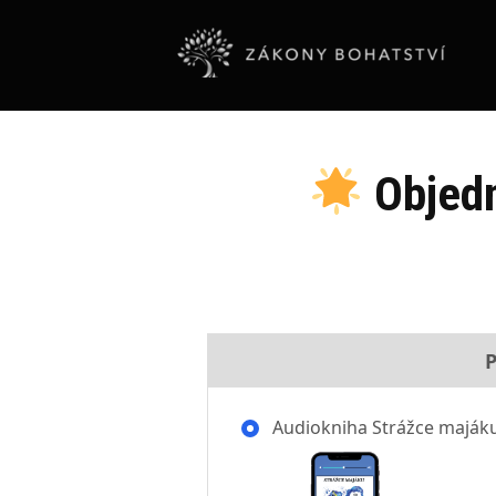
Objedn
P
Audiokniha Strážce maják