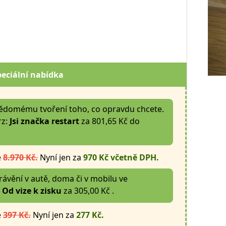
peciální nabídka
vědomému tvoření toho, co opravdu chcete.
rz:
Jsi značka restart
za 801,65 Kč do
e
8.970 Kč.
Nyní jen za
970 Kč včetně DPH.
ávění v autě, doma či v mobilu ve
Od vize k zisku
za 305,00 Kč .
e
397 Kč.
Nyní jen za
277 Kč.