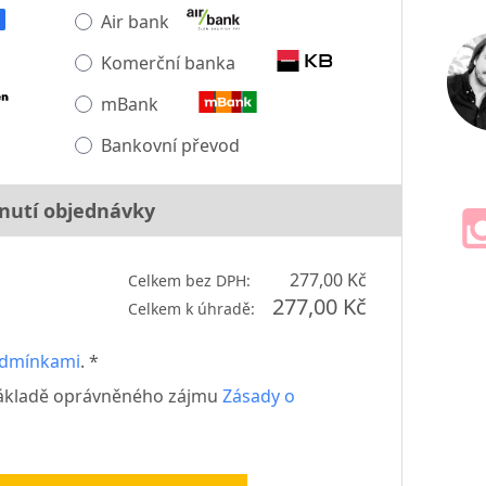
Air bank
Komerční banka
mBank
Bankovní převod
nutí objednávky
277,00 Kč
Celkem bez DPH:
277,00 Kč
Celkem k úhradě:
odmínkami
. *
základě oprávněného zájmu
Zásady o