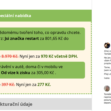
peciální nabídka
vědomému tvoření toho, co opravdu chcete.
rz:
Jsi značka restart
za 801,65 Kč do
e
8.970 Kč.
Nyní jen za
970 Kč včetně DPH.
ávění v autě, doma či v mobilu ve
Od vize k zisku
za 305,00 Kč .
e
397 Kč.
Nyní jen za
277 Kč.
kturační údaje