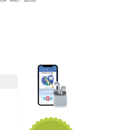
ODIN
MINUT
SEKUND
č