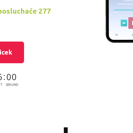
posluchače 277
licek
5
5
9
UT
SEKUND