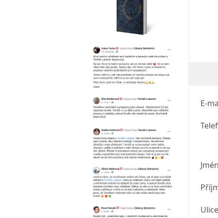
E-ma
Tele
Jmé
Příj
Ulice