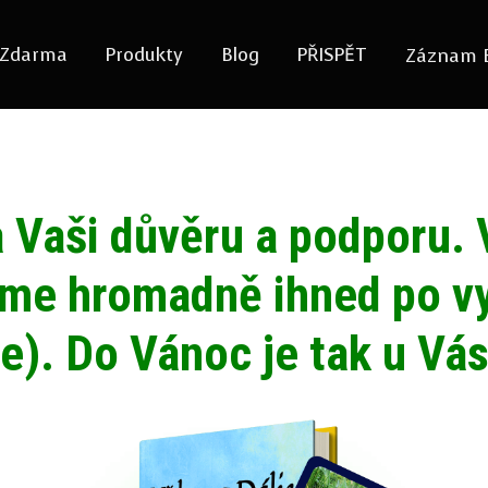
Zdarma
Produkty
Blog
PŘISPĚT
Záznam 
 Vaši důvěru a podporu.
áme hromadně ihned po vy
ce). Do Vánoc je tak u V