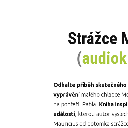
Strážce 
(
audiok
Odhalte příběh skutečného p
vyprávěn
í malého chlapce M
na pobřeží, Pabla.
Kniha insp
událostí
, kterou autor vyslec
Mauricius od potomka strážc