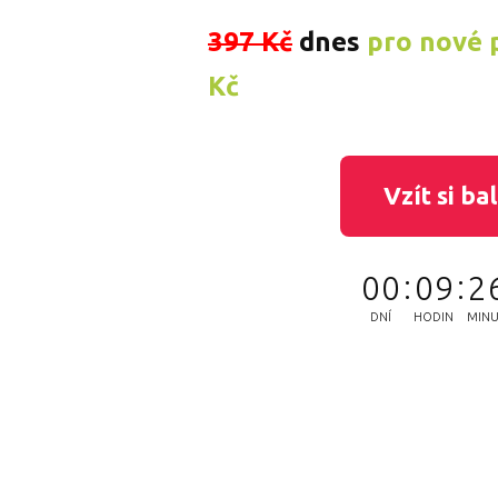
397 Kč
dnes
pro nové 
Kč
Vzít si ba
0
0
0
9
2
DNÍ
HODIN
MIN