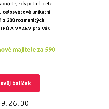
končete, kdy potřebujete.
je
celosvětově unikátní
á
z 208 rozmanitých
 TIPŮ A VÝZEV pro Váš
nové majitele za 590
i svůj balíček
0
9
2
5
5
9