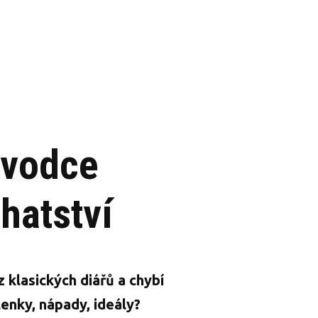
ůvodce
hatství
z klasických diářů a chybí
enky, nápady, ideály?