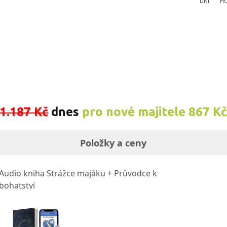
DNÍ
H
1.187 Kč
dnes
pro nové majitele 867 K
Položky a ceny
Audio kniha Strážce majáku + Průvodce k
bohatství