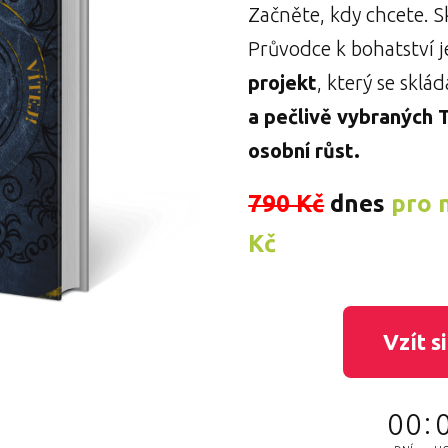
Začněte, kdy chcete. S
Průvodce k bohatství 
projekt
, který se sklád
a pečlivě vybraných
osobní růst.
790 Kč
dnes
pro 
Kč
Vzít s
0
0