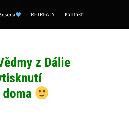
RETREATY
Kontakt
Beseda
 Vědmy z Dálie
tisknutí
ás doma