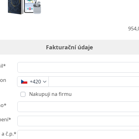
954,
Fakturační údaje
il*
fon
+420
Nakupuji na firmu
no*
mení*
 a č.p.*