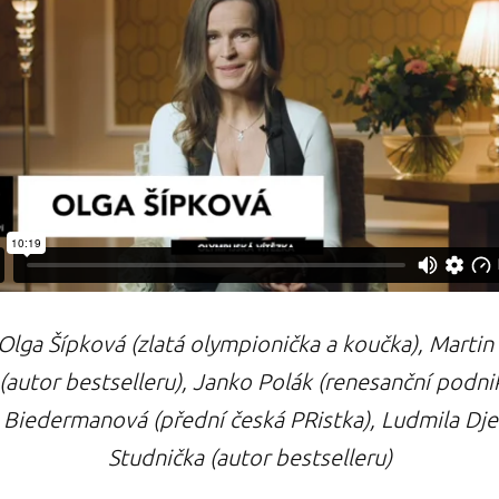
Olga Šípková (zlatá olympionička a koučka), Martin
autor bestselleru), Janko Polák (renesanční podnik
ata Biedermanová (přední česká PRistka), Ludmila Dj
Studnička (autor bestselleru)