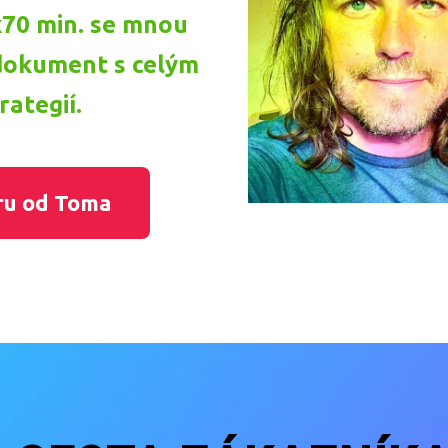
x70 min. se mnou
dokument s celým
rategií.
ru od Toma