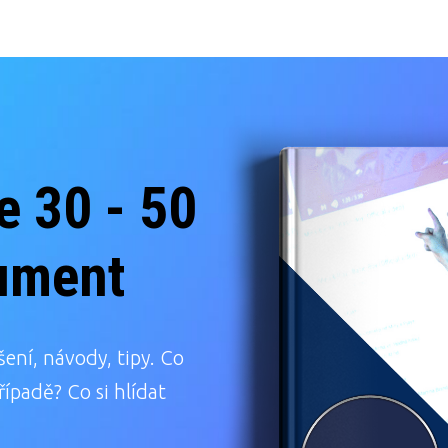
e 30 - 50
kument
ní, návody, tipy. Co
ípadě? Co si hlídat