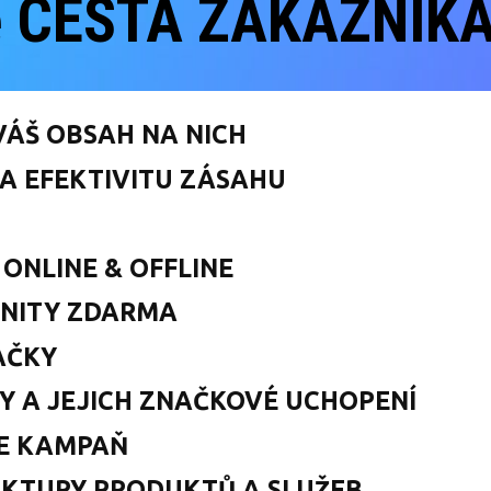
e CESTA ZÁKAZNÍKA
 VÁŠ OBSAH NA NICH
 A EFEKTIVITU ZÁSAHU
ONLINE & OFFLINE
NITY ZDARMA
AČKY
 A JEJICH ZNAČKOVÉ UCHOPENÍ
NE KAMPAŇ
UKTURY PRODUKTŮ A SLUŽEB