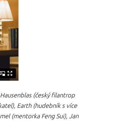
 Hausenblas (český filantrop
atel), Earth (hudebník s více
emel (mentorka Feng Sui), Jan