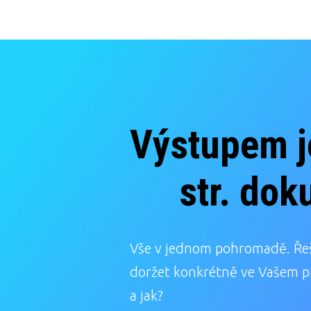
Výstupem j
str. do
Vše v jednom pohromadě. Řeše
doržet konkrétně ve Vašem př
a jak?