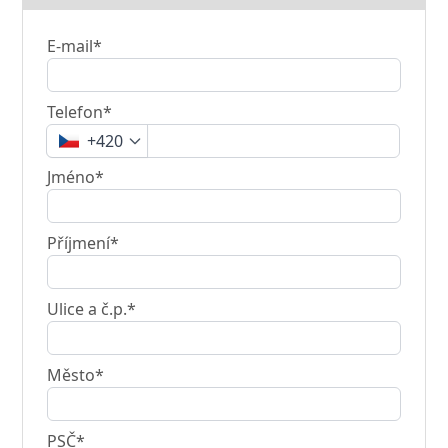
E-mail*
Telefon*
+420
Jméno*
Příjmení*
Ulice a č.p.*
Město*
PSČ*