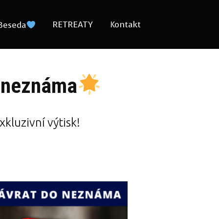
RETREATY
Kontakt
Beseda
o neznáma
xkluzivní výtisk!