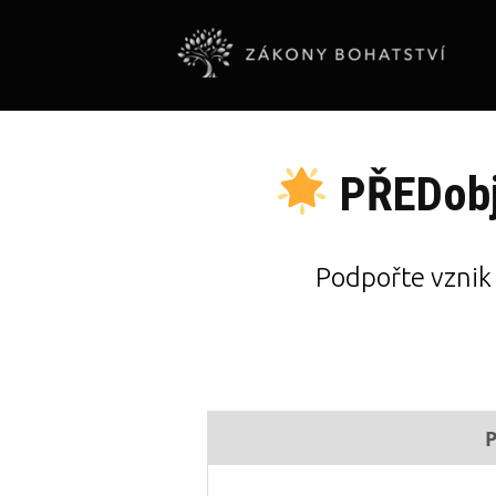
PŘEDobj
Podpořte vznik k
P