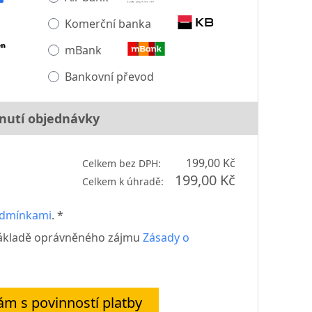
Komerční banka
mBank
Bankovní převod
nutí objednávky
199,00 Kč
Celkem bez DPH:
199,00 Kč
Celkem k úhradě:
odmínkami
. *
základě oprávněného zájmu
Zásady o
m s povinností platby