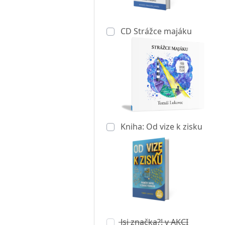
CD Strážce majáku
Kniha: Od vize k zisku
Jsi značka?! v AKCI