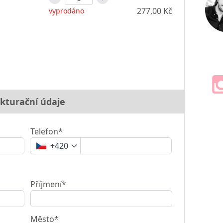
277,00 Kč
vyprodáno
kturační údaje
Telefon*
+420
Příjmení*
Město*