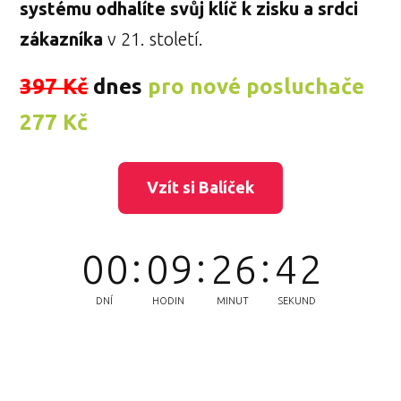
systému odhalíte svůj klíč k zisku a srdci
zákazníka
v 21. století.
397 Kč
dnes
pro nové posluchače
277 Kč
Vzít si Balíček
1
0
0
0
9
2
6
4
DNÍ
HODIN
MINUT
SEKUND
2