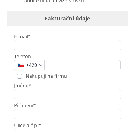
audiokniha od vize k zisku
Fakturační údaje
E-mail*
Telefon
+420
Nakupuji na firmu
Jméno*
Příjmení*
Ulice a č.p.*