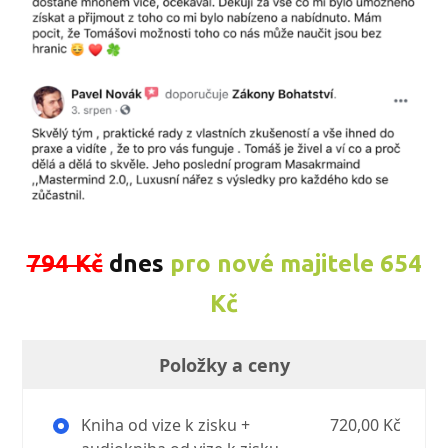
794 Kč
dnes
pro nové majitele 654
Kč
Položky a ceny
Kniha od vize k zisku +
720,00 Kč