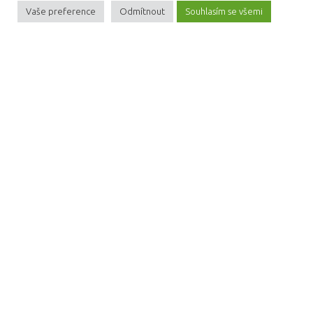
Vaše preference
Odmítnout
Souhlasím se všemi
Obchodní podmínky
Zásady o ochraně osobních údajů
Cookies na webu
Blog
Kontakt
Veškerý obsah spadá pod autorská práva provozovatele.
Nepovolené kopírování je trestáno aktuálním zákoníkem.
Vytvořeno na platformě
MioWeb