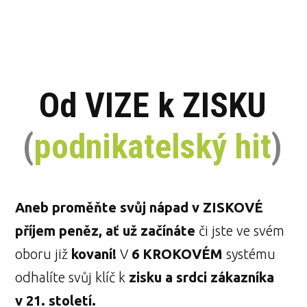
Od VIZE k ZISKU
(
podnikatelský
hit
)
Aneb proměňte svůj nápad v ZISKOVÉ
příjem peněz, ať už začínáte
či jste ve svém
oboru již
kovaní!
V
6 KROKOVÉM
systému
odhalíte svůj klíč k
zisku a srdci zákazníka
v 21. století.