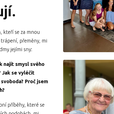
jí.
, kteří se za mnou
a trápení, přeměny, mi
dmy jejími sny:
Jak najít smysl svého
 Jak se vyléčit
 svoboda? Proč jsem
h?
bní příběhy, které se
ných podobách, mi