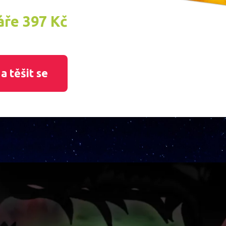
áře 397 Kč
a těšit se