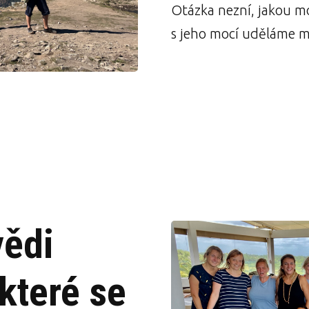
Otázka nezní, jakou m
s jeho mocí uděláme m
ědi
 které se