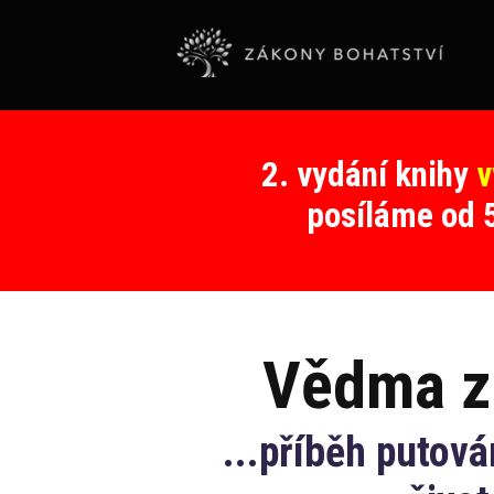
2. vydání knihy
v
posíláme od 5
Vědma z
...příběh putová