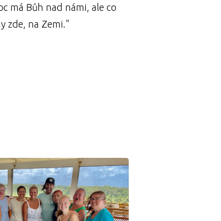
oc má Bůh nad námi, ale co
y zde, na Zemi."