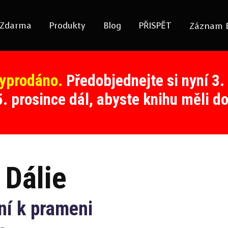
Zdarma
Produkty
Blog
PŘISPĚT
Záznam 
yprodáno.
Předobjednejte si nyní 3.
. prosince dál, abyste knihu měli 
 Dálie
ní k prameni