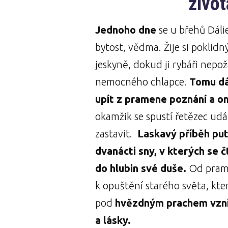
život
Jednoho dne
se u břehů Dáli
bytost, vědma. Žije si poklidn
jeskyně, dokud ji rybáři nepož
nemocného chlapce.
Tomu dá
upít z pramene poznání a on
okamžik se spustí řetězec udál
zastavit.
Laskavý příběh put
dvanácti sny, v kterých se 
do hlubin své duše.
Od prame
k opuštění starého světa, kter
pod
hvězdným prachem vznik
a lásky.