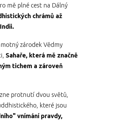
pro mě plné cest na Dálný
histických chrámů až
Indii.
samotný zárodek Vědmy
ti,
Sahaře, která mě značně
dným tichem a zároveň
ezne protnutí dvou světů,
ddhistického, které jsou
ního" vnímání pravdy,