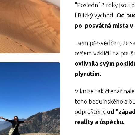
"Poslední 3 roky jsou 
i Blízký východ.
Od bud
po posvátná místa v 
Jsem přesvědčen, že 
ovšem vzklíčil na pouš
ovlivnila svým pokli
plynutím.
V knize tak čtenář nal
toho beduínského a bu
odproštěny
od "západ
reality a úspěchu.