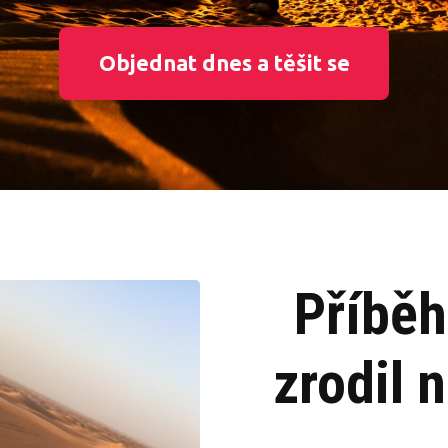
Objednat dnes a těšit se
Příběh
zrodil n