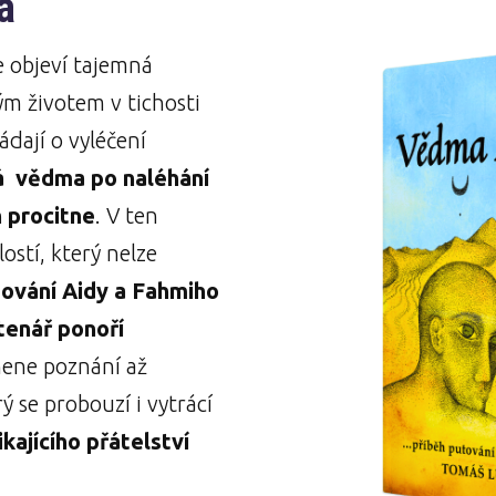
a
e objeví tajemná
ým životem v tichosti
ádají o vyléčení
 vědma po naléhání
 procitne
. V ten
ostí, který nelze
ování Aidy a Fahmiho
čtenář ponoří
ne poznání až
ý se probouzí i vytrácí
ajícího přátelství