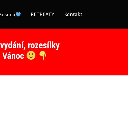
RETREATY
Kontakt
Beseda
 vydání, rozesílky
do Vánoc