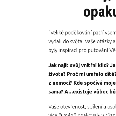
opaku
"Veliké poděkování patří všem
vydali do světa. Vaše otázky 
byly inspirací pro putování Vě
Jak najít svůj vnitřní klid? 
života? Proč mi umřelo dítě?
z nemoci? Kde spočívá moje
sama? A...existuje vůbec bů
Vaše otevřenost, sdílení a oso
více či méně opakovaly v růz