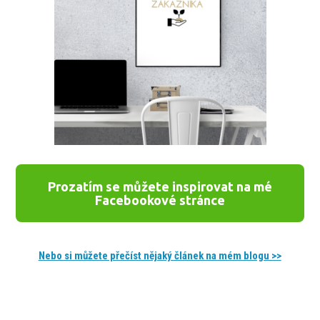
Prozatím se můžete inspirovat na mé
Facebookové stránce
Nebo si můžete přečíst nějaký článek na mém blogu >>