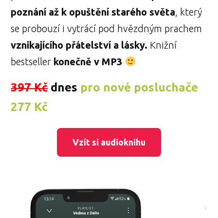
poznání až k opuštění starého světa
, který
se probouzí i vytrácí pod hvězdným prachem
vznikajícího přátelství a lásky.
Knižní
bestseller
konečně v MP3
397 Kč
dnes
pro nové posluchače
277 Kč
Vzít si audioknihu