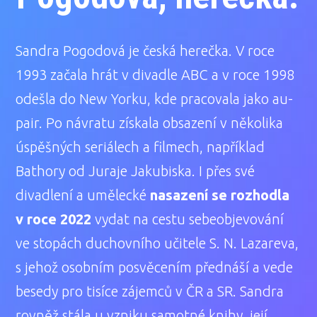
Sandra Pogodová je česká herečka. V roce
1993 začala hrát v divadle ABC a v roce 1998
odešla do New Yorku, kde pracovala jako au-
pair. Po návratu získala obsazení v několika
úspěšných seriálech a filmech, například
Bathory od Juraje Jakubiska. I přes své
divadlení a umělecké
nasazení se rozhodla
v roce 2022
vydat na cestu sebeobjevování
ve stopách duchovního učitele S. N. Lazareva,
s jehož osobním posvěcením přednáší a vede
besedy pro tisíce zájemců v ČR a SR. Sandra
rovněž stála u vzniku samotné knihy, její