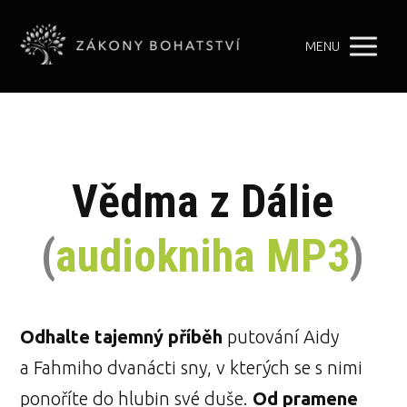
MENU
Vědma z Dálie
(
audiokniha MP3
)
Odhalte tajemný příběh
putování Aidy
a Fahmiho dvanácti sny, v kterých se s nimi
ponoříte do hlubin své duše.
Od pramene