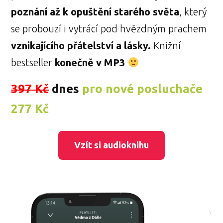
poznání až k opuštění starého světa
, který
se probouzí i vytrácí pod hvězdným prachem
vznikajícího přátelství a lásky.
Knižní
bestseller
konečně v MP3
397 Kč
dnes
pro nové posluchače
277 Kč
Vzít si audioknihu