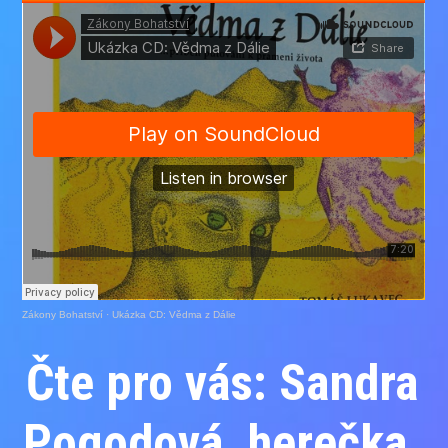
Zákony Bohatství
·
Ukázka CD: Vědma z Dálie
Čte pro vás: Sandra
Pogodová, herečka.