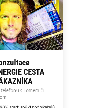
onzultace
NERGIE CESTA
ÁKAZNÍKA
 telefonu s Tomem či
oom
 90% start upů či podnikatelů