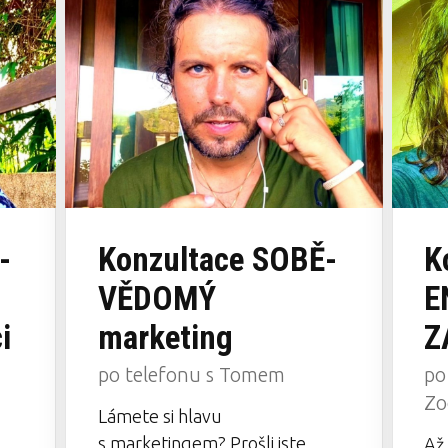
-
Konzultace SOBĚ-
K
VĚDOMÝ
E
i
marketing
Z
po telefonu s Tomem
po
Z
Lámete si hlavu
s marketingem? Prošli jste
Až