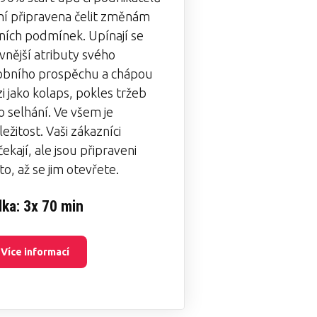
ní připravena čelit změnám
žních podmínek. Upínají se
vnější atributy svého
obního prospěchu a chápou
zi jako kolaps, pokles tržeb
o selhání. Ve všem je
ležitost. Vaši zákazníci
ekají, ale jsou připraveni
to, až se jim otevřete.
lka: 3x 70 min
Více informací