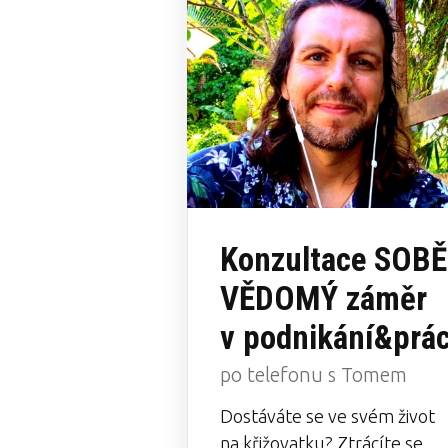
Konzultace SOBĚ
VĚDOMÝ záměr
v podnikání&prác
po telefonu s Tomem
Dostáváte se ve svém život
na křižovatku? Ztrácíte se