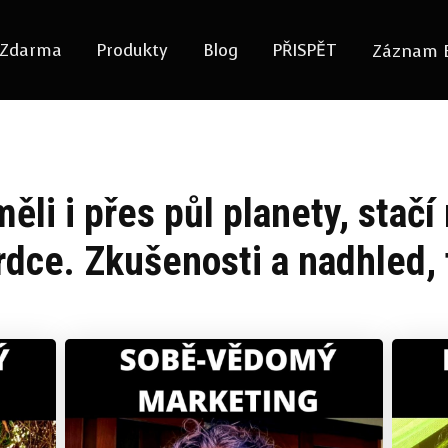
Zdarma
Produkty
Blog
PŘISPĚT
Záznam 
měli i přes půl planety, stačí
rdce. Zkušenosti a nadhled, 