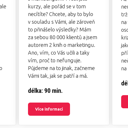
ale
kurzy, ale pořád se v tom
ne
necítíte? Chcete, aby to bylo
tr
v souladu s Vámi, ale zároveň
na 
to přinášelo výsledky? Mám
os
za sebou 80 000 klientů a jsem
kri
autorem 2 knih o marketingu.
jak
Ano, vím, co Vás učili a taky
pří
vím, proč to nefunguje.
neč
o
Půjdeme na to jinak, začneme
na 
Vámi tak, jak se patří a má.
dé
délka: 90 min.
Více informací