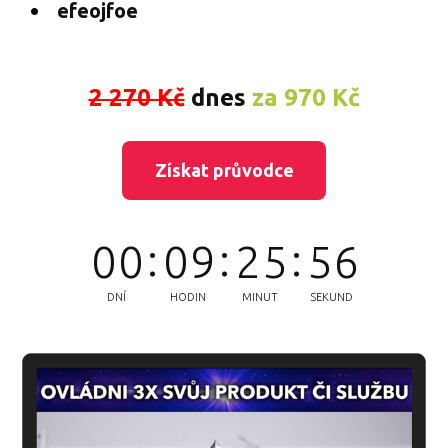
efeojfoe
2 270 Kč
dnes
za 970 Kč
Získat průvodce
0
0
0
9
2
5
5
6
DNÍ
HODIN
MINUT
SEKUND