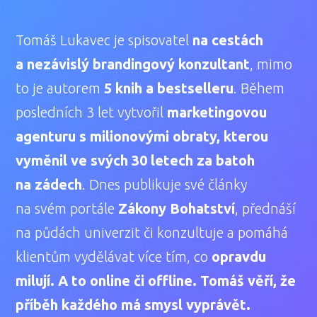
Tomáš Lukavec je spisovatel
na cestách
a nezávislý brandingový konzultant
, mimo
to je autorem
5 knih a bestselleru
. Během
posledních 3 let vytvořil
marketingovou
agenturu s milionovými obraty, kterou
vyměnil ve svých 30 letech za batoh
na zádech
. Dnes publikuje své články
na svém portále
Zákony Bohatství
, přednáší
na půdách univerzit či konzultuje a pomáhá
klientům vydělávat více tím, co
opravdu
milují. A to online či offline. Tomáš věří, že
příběh každého má smysl vyprávět.