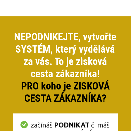
NEPODNIKEJTE, vytvořte
SYSTÉM, který vydělává
za vás. To je zisková
cesta zákazníka!
PRO koho je ZISKOVÁ
CESTA ZÁKAZNÍKA?
začínáš
PODNIKAT
či máš