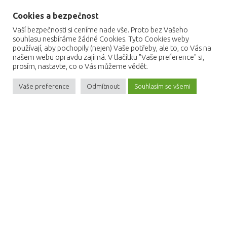
Cookies a bezpečnost
Vaší bezpečnosti si ceníme nade vše. Proto bez Vašeho
souhlasu nesbíráme žádné Cookies. Tyto Cookies weby
používají, aby pochopily (nejen) Vaše potřeby, ale to, co Vás na
našem webu opravdu zajímá. V tlačítku "Vaše preference" si,
Začít svou ziskovou cestu zákazníka
prosím, nastavte, co o Vás můžeme vědět.
Vaše preference
Odmítnout
Souhlasím se všemi
Obchodní podmínky
Zásady o ochraně osobních údajů
Cookies na webu