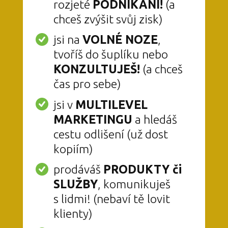
rozjeté
PODNIKÁNÍ!
(a
chceš zvýšit svůj zisk)
jsi na
VOLNÉ NOZE
,
tvoříš do šuplíku nebo
KONZULTUJEŠ!
(a chceš
čas pro sebe)
jsi v
MULTILEVEL
MARKETINGU
a hledáš
cestu odlišení (už dost
kopiím)
prodáváš
PRODUKTY či
SLUŽBY
, komunikuješ
s lidmi! (nebaví tě lovit
klienty)