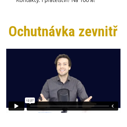
Ochutnávka zevnitř