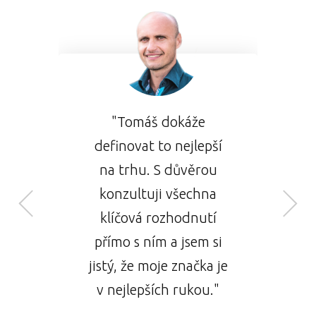
"Tomáše si nesmírně
"Tomáš mi svojimi
"Tomáš dokáže
vážím. Jeho rady dokáží
radami a skúsenosťami
definovat to nejlepší
pomoci mnoha lidem
na trhu. S důvěrou
pomohol viac sa
konzultuji všechna
plnit si sny. Je to
zviditeľniť a byť
pokorný člověk, jehož
úspešným v tom, čo
klíčová rozhodnutí
přímo s ním a jsem si
příběh nás může ne
robím. Odporúčam
každému, Tomáš je fakt
jistý, že moje značka je
jenom inspirovat, ale
profesionál v tom, čo
v nejlepších rukou."
také nakopnout."
robí."