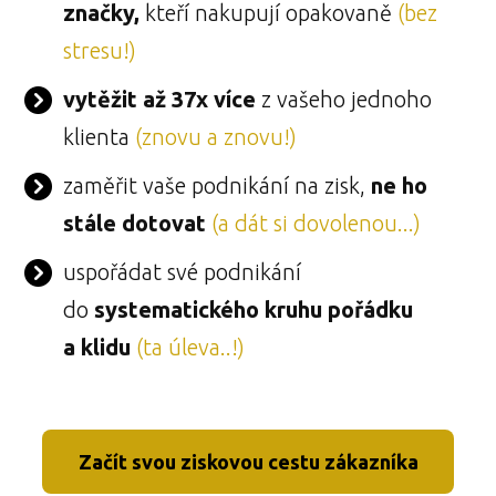
značky,
kteří nakupují opakovaně
(bez
stresu!)
vytěžit až 37x více
z vašeho jednoho
klienta
(znovu a znovu!)
zaměřit vaše podnikání na zisk,
ne ho
stále dotovat
(a dát si dovolenou...)
uspořádat své podnikání
do
systematického kruhu pořádku
a klidu
(ta úleva..!)
Začít svou ziskovou cestu zákazníka