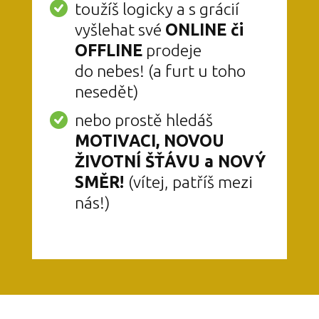
toužíš logicky a s grácií
vyšlehat své
ONLINE či
OFFLINE
prodeje
do nebes! (a furt u toho
nesedět)
nebo prostě hledáš
MOTIVACI, NOVOU
ŽIVOTNÍ ŠŤÁVU a NOVÝ
SMĚR!
(vítej, patříš mezi
nás!)