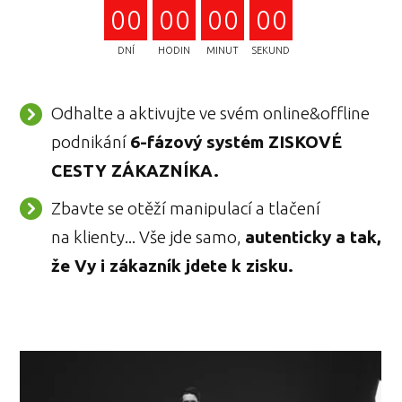
0
0
0
0
0
0
0
0
DNÍ
HODIN
MINUT
SEKUND
Odhalte a aktivujte ve svém online&offline
podnikání
6-fázový systém ZISKOVÉ
CESTY ZÁKAZNÍKA.
Zbavte se otěží manipulací a tlačení
na klienty... Vše jde samo,
autenticky a tak,
že Vy i zákazník jdete k zisku.