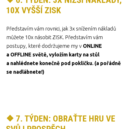
10X VYŠŠÍ ZISK
Představím vám rovnici, jak 3x snížením nákladů
můžete 10x násobit ZISK. Představím vám
postupy, které dodržujeme my v
ONLINE
a OFFLINE světě, vyložím karty na stůl
a nahlédnete konečně pod pokličku. (a pořádně
se nadlábnete!)
❖ 7. TÝDEN: OBRAŤTE HRU VE
SVŮJ PROSPĚCH