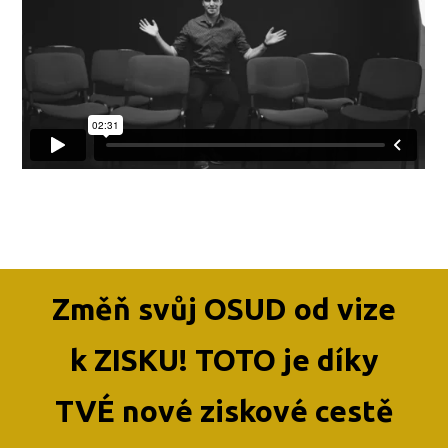
Změň svůj OSUD od vize
k ZISKU! TOTO je díky
TVÉ nové ziskové cestě