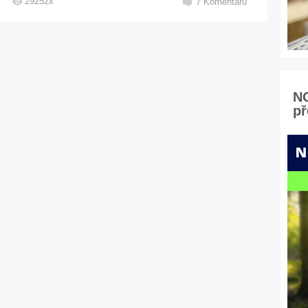
29252x
7
Komentářů
N
př