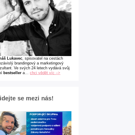
máš Lukavec
, spisovatel na cestách
ezávislý brandingový a marketingový
zultant. Ve svých 24 letech vydává svůj
ní
bestseller
a…
chci vědět víc –>
idejte se mezi nás!