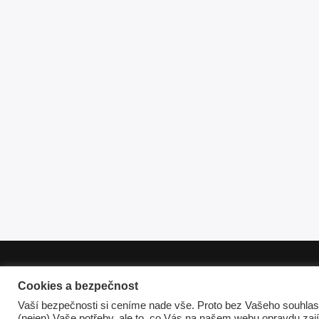
Obchodní pod
Cookies a bezpečnost
Veškerý obsah spadá p
Vaší bezpečnosti si ceníme nade vše. Proto bez Vašeho souhlas
(nejen) Vaše potřeby, ale to, co Vás na našem webu opravdu zaj