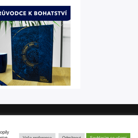
Blog
Kontakt
o aktuálním zákoníkem.
opily
žeme
Vaše preference
Odmítnout
Souhlasím se všemi