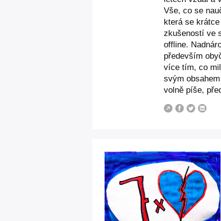
Vše, co se nauč
která se krátce
zkušeností ve sp
offline. Nadná
především obyče
více tím, co mi
svým obsahem v
volně píše, pře