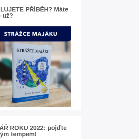
ILUJETE PŘÍBĚH? Máte
 už?
ÁŘ ROKU 2022: pojďte
vým tempem!