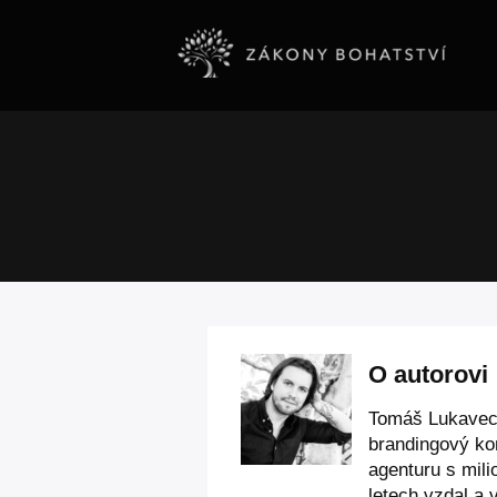
O autorovi
Tomáš Lukavec,
brandingový kon
agenturu s mili
letech vzdal a 