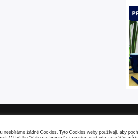
mínky
Zásady o ochraně osobních údajů
Cookies na webu
od autorská práva provozovatele. Nepovolené kopírování je trestán
u nesbíráme žádné Cookies. Tyto Cookies weby používají, aby poch
Vytvořeno na platformě
MioWeb
ímá. V tlačítku "Vaše preference" si, prosím, nastavte, co o Vás mů