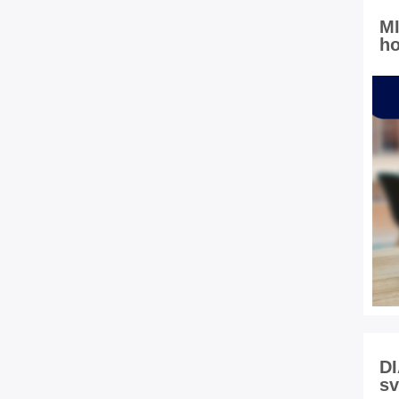
M
ho
DI
s