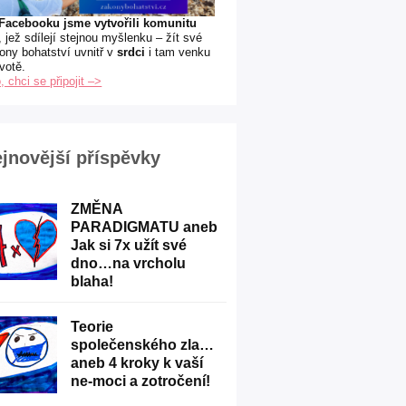
Facebooku jsme vytvořili komunitu
, jež sdílejí stejnou myšlenku – žít své
ony bohatství uvnitř v
srdci
i tam venku
ivotě.
, chci se připojit –>
jnovější příspěvky
ZMĚNA
PARADIGMATU aneb
Jak si 7x užít své
dno…na vrcholu
blaha!
Teorie
společenského zla…
aneb 4 kroky k vaší
ne-moci a zotročení!