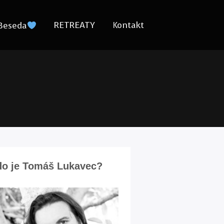
RETREATY
Kontakt
Beseda
o je Tomáš Lukavec?