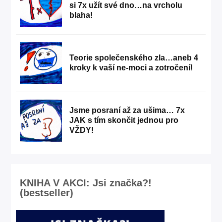
si 7x užít své dno…na vrcholu
blaha!
Teorie společenského zla…aneb 4
kroky k vaší ne-moci a zotročení!
Jsme posraní až za ušima… 7x
JAK s tím skončit jednou pro
VŽDY!
KNIHA V AKCI: Jsi značka?!
(bestseller)