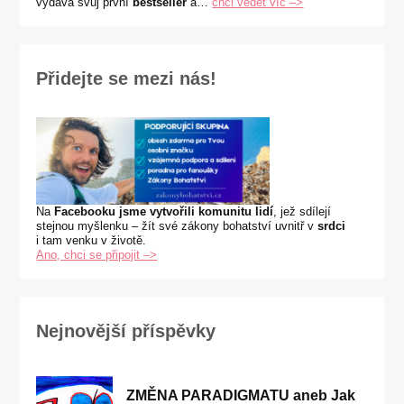
vydává svůj první
bestseller
a…
chci vědět víc –>
Přidejte se mezi nás!
Na
Facebooku jsme vytvořili komunitu lidí
, jež sdílejí
stejnou myšlenku – žít své zákony bohatství uvnitř v
srdci
i tam venku v životě.
Ano, chci se připojit –>
Nejnovější příspěvky
ZMĚNA PARADIGMATU aneb Jak