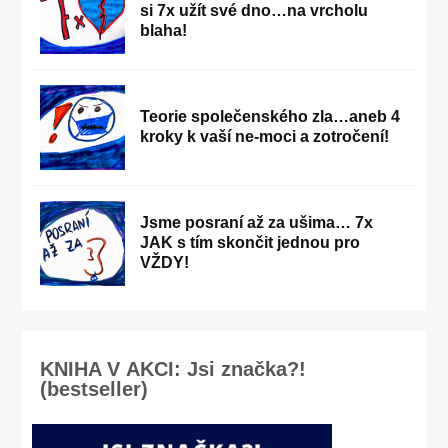
si 7x užít své dno…na vrcholu
blaha!
Teorie společenského zla…aneb 4
kroky k vaší ne-moci a zotročení!
Jsme posraní až za ušima… 7x
JAK s tím skončit jednou pro
VŽDY!
KNIHA V AKCI: Jsi značka?!
(bestseller)