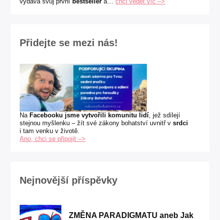
vydává svůj první
bestseller
a…
chci vědět víc –>
Přidejte se mezi nás!
Na
Facebooku jsme vytvořili komunitu lidí
, jež sdílejí
stejnou myšlenku – žít své zákony bohatství uvnitř v
srdci
i tam venku v životě.
Ano, chci se připojit –>
Nejnovější příspěvky
ZMĚNA PARADIGMATU aneb Jak