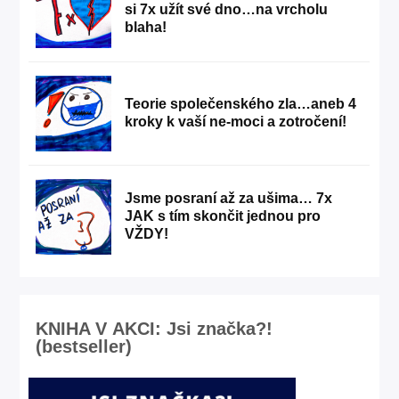
si 7x užít své dno…na vrcholu
blaha!
Teorie společenského zla…aneb 4
kroky k vaší ne-moci a zotročení!
Jsme posraní až za ušima… 7x
JAK s tím skončit jednou pro
VŽDY!
KNIHA V AKCI: Jsi značka?!
(bestseller)