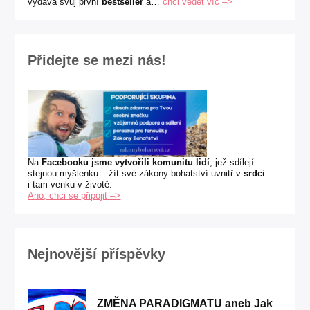
vydává svůj první
bestseller
a…
chci vědět víc –>
Přidejte se mezi nás!
Na
Facebooku jsme vytvořili komunitu lidí
, jež sdílejí
stejnou myšlenku – žít své zákony bohatství uvnitř v
srdci
i tam venku v životě.
Ano, chci se připojit –>
Nejnovější příspěvky
ZMĚNA PARADIGMATU aneb Jak